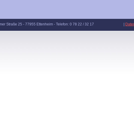
Loosmann - Musikverlag - Avelgemer Straße 25 - 77955 Ettenheim - Telefon: 0 78 22 / 32 17 |
Date