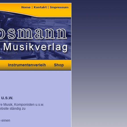
u.s.w.
re Musik, Komponisten u.s.w.
ebsite ständig zu
e einen