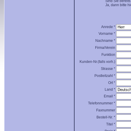
Sind Sie bereit
Ja, dann bitte h
Anrede *
Vorname *
Nachname *
Firma/Verein
Funktion
Kunden-Nr.(falls vorh.)
Strasse *
Postleitzahl *
Ort *
Land *
Email *
Telefonnummer *
Faxnummer
Bestell-Nr. *
Titel *